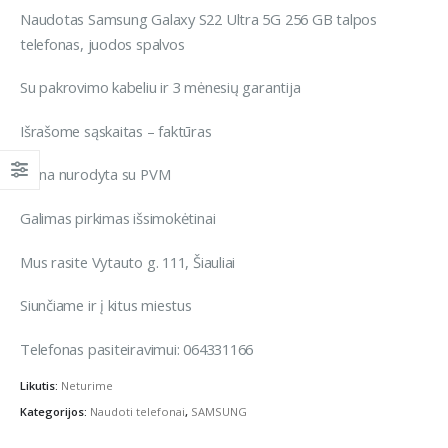
Naudotas Samsung Galaxy S22 Ultra 5G 256 GB talpos
telefonas, juodos spalvos
Su pakrovimo kabeliu ir 3 mėnesių garantija
Išrašome sąskaitas – faktūras
Kaina nurodyta su PVM
Galimas pirkimas išsimokėtinai
Mus rasite Vytauto g. 111, Šiauliai
Siunčiame ir į kitus miestus
Telefonas pasiteiravimui: 064331166
Likutis:
Neturime
Kategorijos:
Naudoti telefonai
,
SAMSUNG