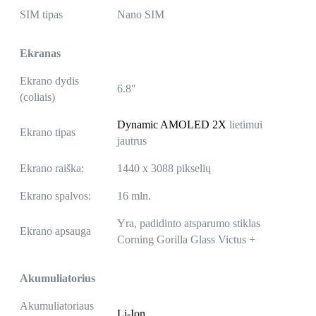
SIM tipas
Nano SIM
Ekranas
Ekrano dydis
6.8″
(coliais)
Dynamic AMOLED 2X
lietimui
Ekrano tipas
jautrus
Ekrano raiška:
1440 x 3088 pikselių
Ekrano spalvos:
16 mln.
Yra, padidinto atsparumo stiklas
Ekrano apsauga
Corning Gorilla Glass Victus +
Akumuliatorius
Akumuliatoriaus
Li-Ion