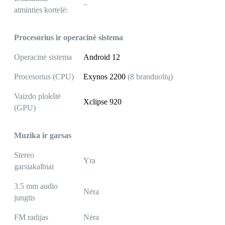
–
atminties kortelė:
Procesorius ir operacinė sistema
Operacinė sistema
Android 12
Procesorius (CPU)
Exynos 2200
(8 branduolių)
Vaizdo plokštė
Xclipse 920
(GPU)
Muzika ir garsas
Stereo
Yra
garsiakalbiai
3.5 mm audio
Nėra
jungtis
FM radijas
Nėra