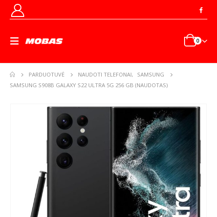
0
PARDUOTUVĖ
NAUDOTI TELEFONAI
,
SAMSUNG
SAMSUNG S908B GALAXY S22 ULTRA 5G 256 GB (NAUDOTAS)