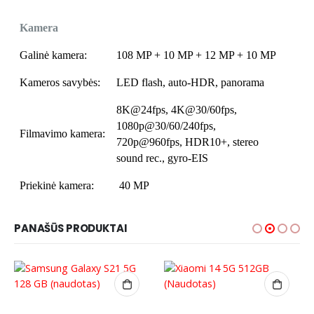
Kamera
Galinė kamera:
108 MP + 10 MP + 12 MP + 10 MP
Kameros savybės:
LED flash, auto-HDR, panorama
8K@24fps, 4K@30/60fps,
1080p@30/60/240fps,
Filmavimo kamera:
720p@960fps, HDR10+, stereo
sound rec., gyro-EIS
Priekinė kamera:
40 MP
PANAŠŪS PRODUKTAI