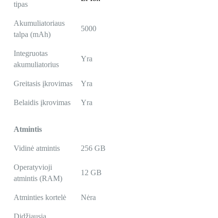
tipas
Akumuliatoriaus
5000
talpa (mAh)
Integruotas
Yra
akumuliatorius
Greitasis įkrovimas
Yra
Belaidis įkrovimas
Yra
Atmintis
Vidinė atmintis
256 GB
Operatyvioji
12 GB
atmintis (RAM)
Atminties kortelė
Nėra
Didžiausia