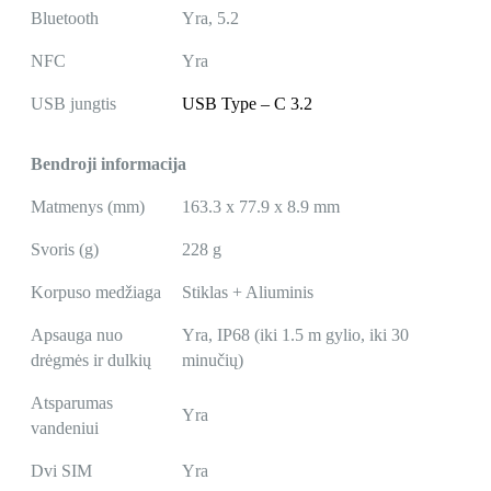
Bluetooth
Yra, 5.2
NFC
Yra
USB jungtis
USB Type – C 3.2
Bendroji informacija
Matmenys (mm)
163.3 x 77.9 x 8.9 mm
Svoris (g)
228 g
Korpuso medžiaga
Stiklas + Aliuminis
Apsauga nuo
Yra, IP68 (iki 1.5 m gylio, iki 30
drėgmės ir dulkių
minučių)
Atsparumas
Yra
vandeniui
Dvi SIM
Yra