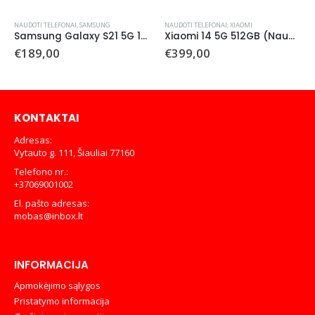
NAUDOTI TELEFONAI
,
SAMSUNG
NAUDOTI TELEFONAI
,
XIAOMI
Samsung Galaxy S21 5G 128 GB (naudotas)
Xiaomi 14 5G 512GB (Naudotas)
€
189,00
€
399,00
KONTAKTAI
Adresas:
Vytauto g. 111, Šiauliai 77160
Telefono nr.:
+37069001002
El. pašto adresas:
mobas@inbox.lt
INFORMACIJA
Apmokėjimo sąlygos
Pristatymo informacija