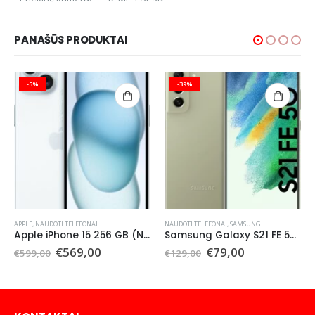
PANAŠŪS PRODUKTAI
-5%
-39%
APPLE
,
NAUDOTI TELEFONAI
NAUDOTI TELEFONAI
,
SAMSUNG
Apple iPhone 15 256 GB (Naudotas)
Samsung Galaxy S21 FE 5G 128 GB (Naudotas)
Original
Current
Original
Current
€
569,00
€
79,00
€
599,00
€
129,00
price
price
price
price
was:
is:
was:
is:
€599,00.
€569,00.
€129,00.
€79,00.