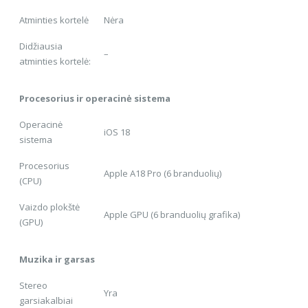
Atminties kortelė
Nėra
Didžiausia
–
atminties kortelė:
Procesorius ir operacinė sistema
Operacinė
iOS 18
sistema
Procesorius
Apple A18 Pro (6 branduolių)
(CPU)
Vaizdo plokštė
Apple GPU (6 branduolių grafika)
(GPU)
Muzika ir garsas
Stereo
Yra
garsiakalbiai