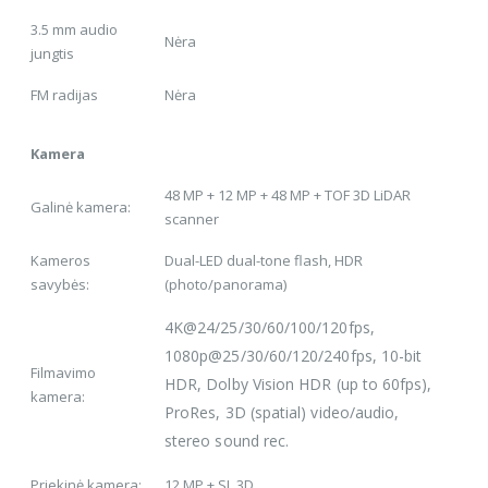
3.5 mm audio
Nėra
jungtis
FM radijas
Nėra
Kamera
48 MP + 12 MP + 48 MP + TOF 3D LiDAR
Galinė kamera:
scanner
Kameros
Dual-LED dual-tone flash, HDR
savybės:
(photo/panorama)
4K@24/25/30/60/100/120fps,
1080p@25/30/60/120/240fps, 10-bit
Filmavimo
HDR, Dolby Vision HDR (up to 60fps),
kamera:
ProRes, 3D (spatial) video/audio,
stereo sound rec.
Priekinė kamera:
12 MP + SL 3D