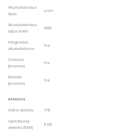
Akumuliatoriaus
Li-Ion
tipas
Akumuliatoriaus
4685
talpa (mAh)
Integruotas
Yra
akumuliatorius
Greitasis
Yra
įkrovimas
Belaidis
Yra
įkrovimas
Atmintis
Vidinė atmintis
1TB
Operatyvioji
8 GB
atmintis (RAM)