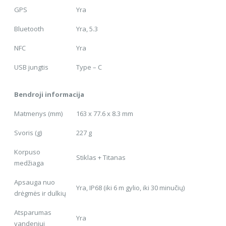
GPS
Yra
Bluetooth
Yra, 5.3
NFC
Yra
USB jungtis
Type – C
Bendroji informacija
Matmenys (mm)
163 x 77.6 x 8.3 mm
Svoris (g)
227 g
Korpuso
Stiklas + Titanas
medžiaga
Apsauga nuo
Yra, IP68 (iki 6 m gylio, iki 30 minučių)
drėgmės ir dulkių
Atsparumas
Yra
vandeniui