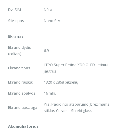
Dvi SIM
Nėra
SIM tipas
Nano SIM
Ekranas
Ekrano dydis
6.9
(coliais)
LTPO Super Retina XDR OLED lietimui
Ekrano tipas
jautrus
Ekrano raiška:
1320 x 2868 pikselių
Ekrano spalvos:
16 mln.
Yra, Padidinto atsparumo įbrėžimams
Ekrano apsauga
stiklas Ceramic Shield glass
Akumuliatorius