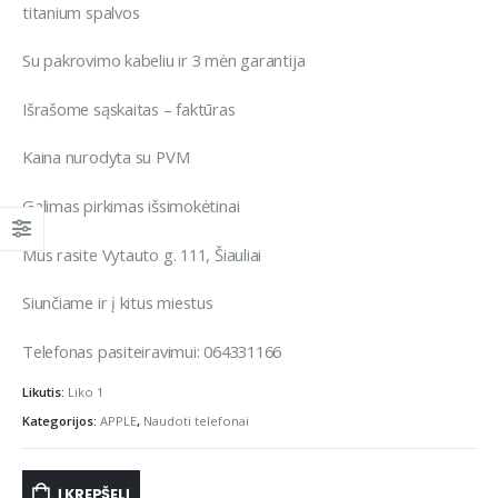
titanium spalvos
Su pakrovimo kabeliu ir 3 mėn garantija
Išrašome sąskaitas – faktūras
Kaina nurodyta su PVM
Galimas pirkimas išsimokėtinai
Mus rasite Vytauto g. 111, Šiauliai
Siunčiame ir į kitus miestus
Telefonas pasiteiravimui: 064331166
Likutis:
Liko 1
Kategorijos:
APPLE
,
Naudoti telefonai
Į KREPŠELĮ