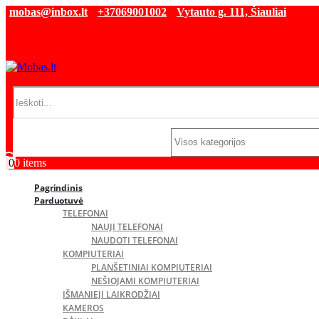
mobas@inbox.lt
+37069001002
Vytauto g. 111, Šiauliai
0
0 items
Pagrindinis
Parduotuvė
TELEFONAI
NAUJI TELEFONAI
NAUDOTI TELEFONAI
KOMPIUTERIAI
PLANŠETINIAI KOMPIUTERIAI
NEŠIOJAMI KOMPIUTERIAI
IŠMANIEJI LAIKRODŽIAI
KAMEROS