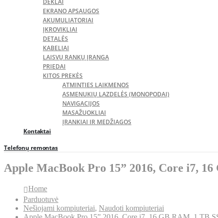
DĖKLAI
EKRANO APSAUGOS
AKUMULIATORIAI
ĮKROVIKLIAI
DETALĖS
KABELIAI
LAISVŲ RANKŲ ĮRANGA
PRIEDAI
KITOS PREKĖS
ATMINTIES LAIKMENOS
ASMENUKIŲ LAZDELĖS (MONOPODAI)
NAVIGACIJOS
MASAŽUOKLIAI
ĮRANKIAI IR MEDŽIAGOS
Kontaktai
Telefonų remontas
Apple MacBook Pro 15” 2016, Core i7, 1
Home
Parduotuvė
Nešiojami kompiuteriai
,
Naudoti kompiuteriai
Apple MacBook Pro 15” 2016, Core i7, 16 GB RAM, 1 TB S