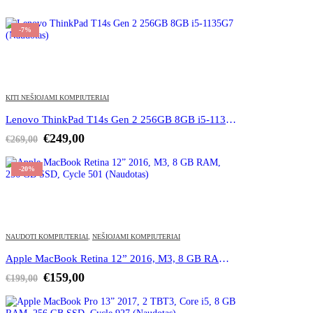
-7%
KITI NEŠIOJAMI KOMPIUTERIAI
Lenovo ThinkPad T14s Gen 2 256GB 8GB i5-1135G7 (Naudotas)
Original
Current
€
249,00
€
269,00
price
price
was:
is:
-20%
€269,00.
€249,00.
NAUDOTI KOMPIUTERIAI
,
NEŠIOJAMI KOMPIUTERIAI
Apple MacBook Retina 12” 2016, M3, 8 GB RAM, 256 GB SSD, Cycle 501 (Naudotas)
Original
Current
€
159,00
€
199,00
price
price
was:
is: