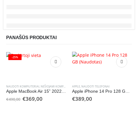
PANAŠŪS PRODUKTAI
-25%
NAUDOTI KOMPIUTERIAI
,
NEŠIOJAMI KOMPIUTERIAI
APPLE
,
NAUDOTI TELEFONAI
Apple MacBook Air 15” 2022 skirtas naudoti dalims (Naudotas)
Apple iPhone 14 Pro 128 GB (Naudotas)
Original
Current
€
369,00
€
389,00
€
490,00
price
price
was:
is:
€490,00.
€369,00.