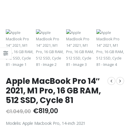
Apple MacBook Pro 14″
2021, M1 Pro, 16 GB RAM,
512 SSD, Cycle 81
Original
Current
€
819,00
€
1.049,00
price
price
was:
is:
Modelis: Apple Macbook Pro, 14-inch 2021
€1.049,00.
€819,00.