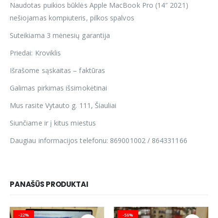
Naudotas puikios būklės Apple MacBook Pro (14″ 2021)
nešiojamas kompiuteris, pilkos spalvos
Suteikiama 3 mėnesių garantija
Priedai: Kroviklis
Išrašome sąskaitas – faktūras
Galimas pirkimas išsimokėtinai
Mus rasite Vytauto g. 111, Šiauliai
Siunčiame ir į kitus miestus
Daugiau informacijos telefonu: 869001002 / 864331166
PANAŠŪS PRODUKTAI
-22%
-56%