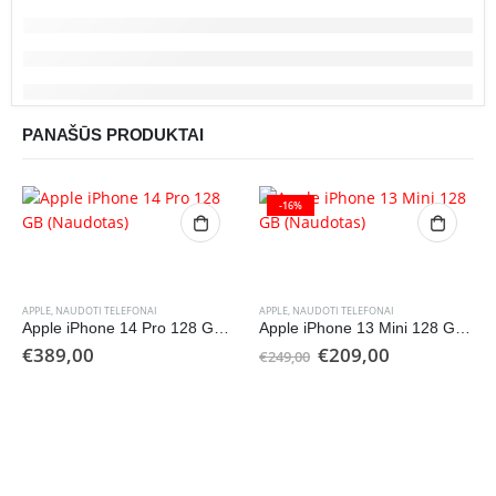
PANAŠŪS PRODUKTAI
-16%
APPLE
,
NAUDOTI TELEFONAI
APPLE
,
NAUDOTI TELEFONAI
Apple iPhone 14 Pro 128 GB (Naudotas)
Apple iPhone 13 Mini 128 GB (Naudotas)
Original
Current
€
389,00
€
209,00
€
249,00
price
price
was:
is:
€249,00.
€209,00.