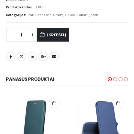
Produkto kodas:
53385
Kategorijos:
3mk Clear Case 1,2mm
,
Dėklai
,
Galiniai įdėklai
Į KREPŠELĮ
PANAŠŪS PRODUKTAI