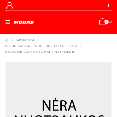
0
PARDUOTUVĖ
DĖKLAI
,
GALINIAI ĮDĖKLAI
,
3MK CLEAR CASE 1,2MM
DĖKLAS 3MK CLEAR CASE 1,2MM APPLE IPHONE 15