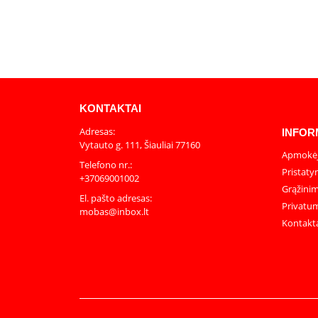
KONTAKTAI
Adresas:
INFOR
Vytauto g. 111, Šiauliai 77160
Apmokėj
Telefono nr.:
Pristaty
+37069001002
Grąžinim
El. pašto adresas:
Privatum
mobas@inbox.lt
Kontakt