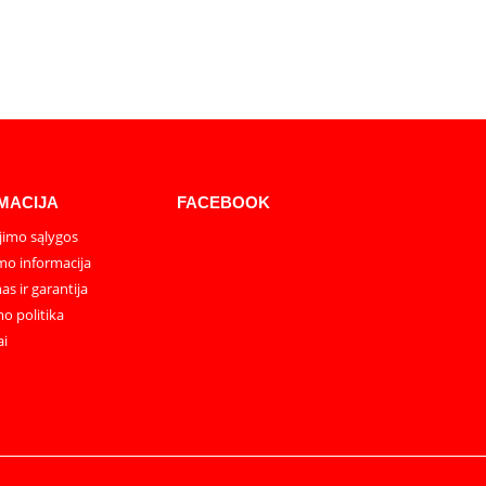
MACIJA
FACEBOOK
imo sąlygos
mo informacija
as ir garantija
o politika
ai