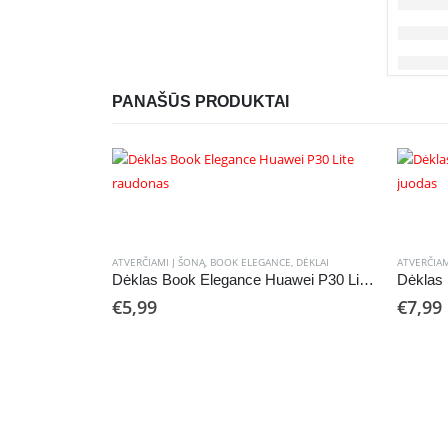
PANAŠŪS PRODUKTAI
ATVERČIAMI Į ŠONĄ
,
BOOK ELEGANCE
,
DĖKLAI
ATVERČIAM
Dėklas Book Elegance Huawei P30 Lite raudonas
€
5,99
€
7,99