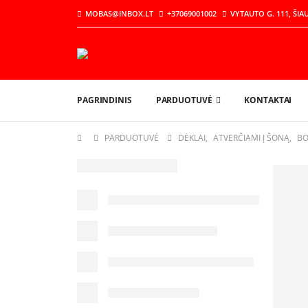
MOBAS@INBOX.LT
+37069001002
VYTAUTO G. 111, ŠIAU
PAGRINDINIS
PARDUOTUVĖ
KONTAKTAI
PARDUOTUVĖ
DĖKLAI
,
ATVERČIAMI Į ŠONĄ
,
BO