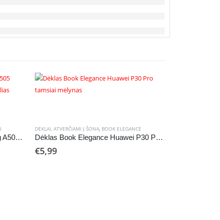
I
DĖKLAI
,
ATVERČIAMI Į ŠONĄ
,
BOOK ELEGANCE
Dėklas Book Elegance Samsung A505 A50/A507 A50s/A307 A30s tamsiai žalias
Dėklas Book Elegance Huawei P30 Pro tamsiai mėlynas
€
5,99
ATVERČIAMI Į ŠON