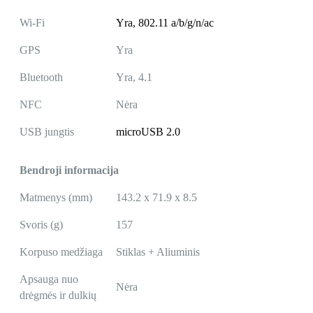
Wi-Fi
Yra,
802.11 a/b/g/n/ac
GPS
Yra
Bluetooth
Yra, 4.1
NFC
Nėra
USB jungtis
microUSB 2.0
Bendroji informacija
Matmenys (mm)
143.2 x 71.9 x 8.5
Svoris (g)
157
Korpuso medžiaga
Stiklas + Aliuminis
Apsauga nuo
Nėra
drėgmės ir dulkių