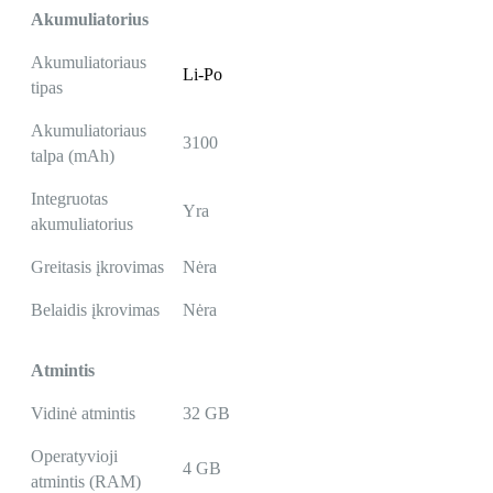
Akumuliatorius
Akumuliatoriaus
Li-Po
tipas
Akumuliatoriaus
3100
talpa (mAh)
Integruotas
Yra
akumuliatorius
Greitasis įkrovimas
Nėra
Belaidis įkrovimas
Nėra
Atmintis
Vidinė atmintis
32 GB
Operatyvioji
4 GB
atmintis (RAM)