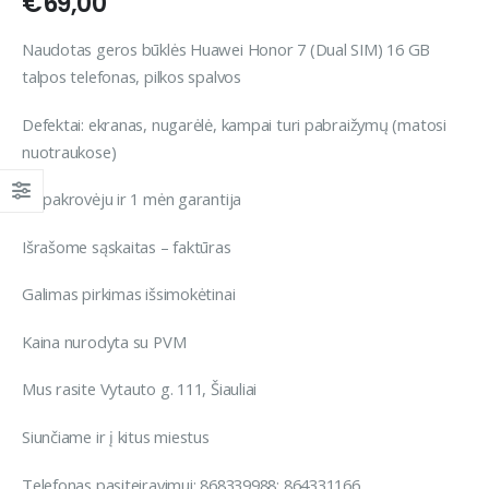
€
69,00
Naudotas geros būklės Huawei Honor 7 (Dual SIM) 16 GB
talpos telefonas, pilkos spalvos
Defektai: ekranas, nugarėlė, kampai turi pabraižymų (matosi
nuotraukose)
Su pakrovėju ir 1 mėn garantija
Išrašome sąskaitas – faktūras
Galimas pirkimas išsimokėtinai
Kaina nurodyta su PVM
Mus rasite Vytauto g. 111, Šiauliai
Siunčiame ir į kitus miestus
Telefonas pasiteiravimui: 868339988; 864331166