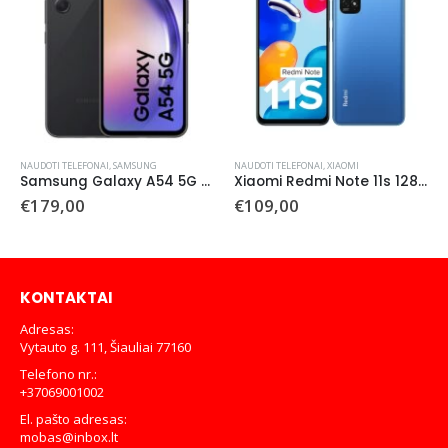
NAUDOTI TELEFONAI
,
SAMSUNG
NAUDOTI TELEFONAI
,
XIAOMI
Samsung Galaxy A54 5G 128 GB (Naudotas)
Xiaomi Redmi Note 11s 128GB (Naudotas)
€
179,00
€
109,00
KONTAKTAI
Adresas:
Vytauto g. 111, Šiauliai 77160
Telefono nr.:
+37069001002
El. pašto adresas:
mobas@inbox.lt