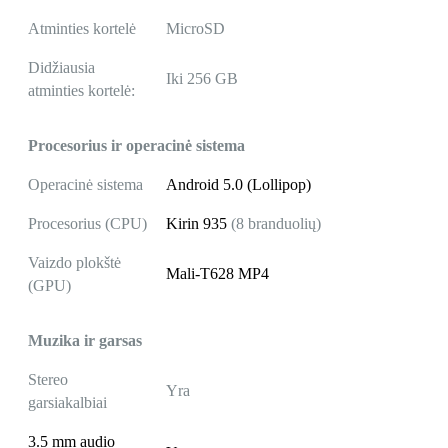
Atminties kortelė
MicroSD
Didžiausia
Iki 256 GB
atminties kortelė:
Procesorius ir operacinė sistema
Operacinė sistema
Android 5.0 (Lollipop)
Procesorius (CPU)
Kirin 935
(8 branduolių)
Vaizdo plokštė
Mali-T628 MP4
(GPU)
Muzika ir garsas
Stereo
Yra
garsiakalbiai
3.5 mm audio