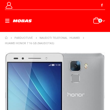
0
PARDUOTUVĖ
NAUDOTI TELEFONAI
,
HUAWEI
HUAWEI HONOR 7 16 GB (NAUDOTAS)