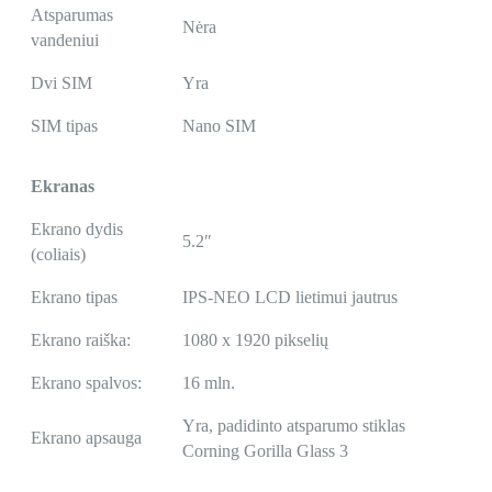
Atsparumas
Nėra
vandeniui
Dvi SIM
Yra
SIM tipas
Nano SIM
Ekranas
Ekrano dydis
5.2″
(coliais)
Ekrano tipas
IPS-NEO LCD lietimui jautrus
Ekrano raiška:
1080 x 1920 pikselių
Ekrano spalvos:
16 mln.
Yra, padidinto atsparumo stiklas
Ekrano apsauga
Corning Gorilla Glass 3