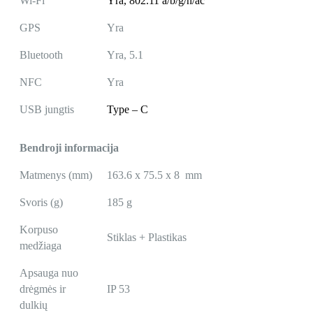
Wi-Fi
Yra,
802.11 a/b/g/n/ac
GPS
Yra
Bluetooth
Yra, 5.1
NFC
Yra
USB jungtis
Type – C
Bendroji informacija
Matmenys (mm)
163.6 x 75.5 x 8 mm
Svoris (g)
185 g
Korpuso
Stiklas + Plastikas
medžiaga
Apsauga nuo
drėgmės ir
IP 53
dulkių