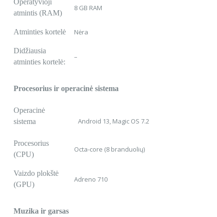
Operatyvioji
8 GB RAM
atmintis (RAM)
Atminties kortelė
Nėra
Didžiausia
–
atminties kortelė:
Procesorius ir operacinė sistema
Operacinė
Android 13, Magic OS 7.2
sistema
Procesorius
Octa-core (8 branduolių)
(CPU)
Vaizdo plokštė
Adreno 710
(GPU)
Muzika ir garsas