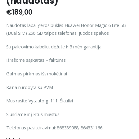
(naudotas)
€
189,00
Naudotas labai geros būklės Huawei Honor Magic 6 Lite 5G
(Dual SIM) 256 GB talpos telefonas, juodos spalvos
Su pakrovimo kabeliu, dėžute ir 3 mėn garantija
Išrašome sąskaitas – faktūras
Galimas pirkimas išsimokėtinai
Kaina nurodyta su PVM
Mus rasite Vytauto g. 111, Šiauliai
Siunčiame ir į kitus miestus
Telefonas pasiteiravimui: 868339988; 864331166