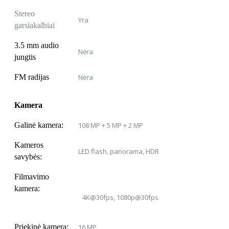
Stereo
Yra
garsiakalbiai
3.5 mm audio
Nėra
jungtis
FM radijas
Nėra
Kamera
Galinė kamera:
108 MP + 5 MP + 2 MP
Kameros
LED flash, panorama, HDR
savybės:
Filmavimo
kamera:
4K@30fps, 1080p@30fps
Priekinė kamera:
16 MP