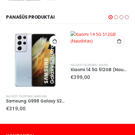
PANAŠŪS PRODUKTAI
NAUDOTI TELEFONAI
,
XIAOMI
Xiaomi 14 5G 512GB (Naudotas)
€
399,00
NAUDOTI TELEFONAI
,
SAMSUNG
Samsung G998 Galaxy S21 Ultra 5G 256 GB (naudotas)
€
319,00