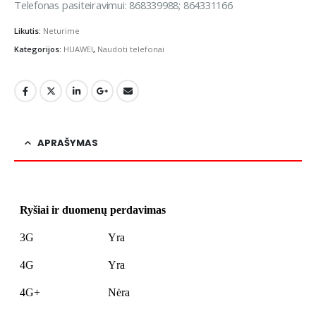
Telefonas pasiteiravimui: 868339988; 864331166
Likutis:
Neturime
Kategorijos:
HUAWEI
,
Naudoti telefonai
APRAŠYMAS
Ryšiai ir duomenų perdavimas
3G
Yra
4G
Yra
4G+
Nėra