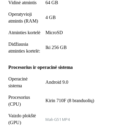
Vidinė atmintis
64 GB
Operatyvioji
4 GB
atmintis (RAM)
Atminties kortelė
MicroSD
Didžiausia
Iki 256 GB
atminties kortelė:
Procesorius ir operacinė sistema
Operacinė
Android 9.0
sistema
Procesorius
Kirin 710F (8 branduolių)
(CPU)
Vaizdo plokštė
Mali-G51 MP4
(GPU)