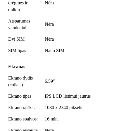
drėgmės ir
Nėra
dulkių
Atsparumas
Nėra
vandeniui
Dvi SIM
Nėra
SIM tipas
Nano SIM
Ekranas
Ekrano dydis
6.59″
(coliais)
Ekrano tipas
IPS LCD lietimui jautrus
Ekrano raiška:
1080 x 2340 pikselių
Ekrano spalvos:
16 mln.
Ekrano apsauga
Nėra