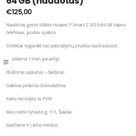
64 GB (naudotas)
€
125,00
Naudotas geros būklės Huawei P Smart Z 2019 64 GB talpos
telefonas, juodos spalvos
Defektai: nugarėlė turi pabraižymų (matosi nuotraukose)
Suteikiama 1 mėn garantija
Išrašome sąskaitas – faktūras
Galimas pirkimas išsimokėtinai
Kaina nurodyta su PVM
Mus rasite Vytauto g. 111, Šiauliai
Siunčiame ir į kitus miestus