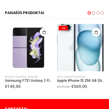
PANAŠŪS PRODUKTAI
-5%
NAUDOTI TELEFONAI
,
SAMSUNG
APPLE
,
NAUDOTI TELEFONAI
Samsung F721 Galaxy Z Flip 4 512 GB (naudotas)
Apple iPhone 15 256 GB (Naudotas)
Original
Current
€
149,00
€
569,00
€
599,00
price
price
was:
is:
€599,00.
€569,00.
KONTAKTAI