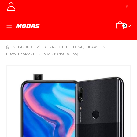
0
PARDUOTUVĖ
NAUDOTI TELEFONAI
,
HUAWEI
HUAWEI P SMART Z 2019 64 GB (NAUDOTAS)