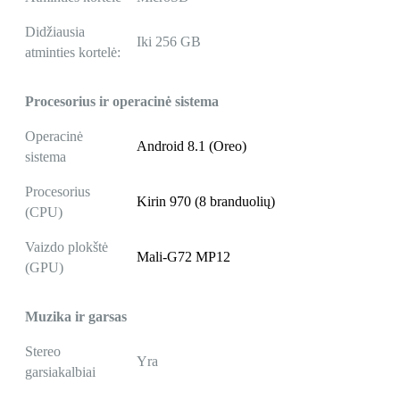
Didžiausia
Iki 256 GB
atminties kortelė:
Procesorius ir operacinė sistema
Operacinė
Android 8.1 (Oreo)
sistema
Procesorius
Kirin 970 (8 branduolių)
(CPU)
Vaizdo plokštė
Mali-G72 MP12
(GPU)
Muzika ir garsas
Stereo
Yra
garsiakalbiai