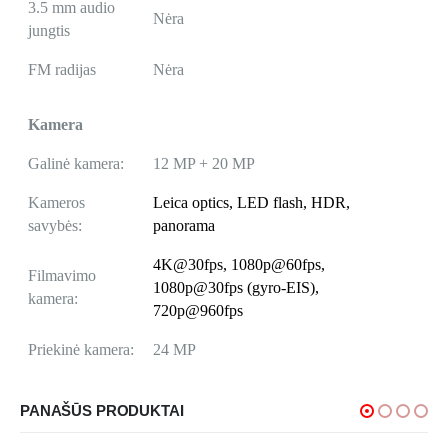
3.5 mm audio
Nėra
jungtis
FM radijas
Nėra
Kamera
Galinė kamera:
12 MP + 20 MP
Kameros
Leica optics, LED flash, HDR,
savybės:
panorama
4K@30fps, 1080p@60fps,
Filmavimo
1080p@30fps (gyro-EIS),
kamera:
720p@960fps
Priekinė kamera:
24 MP
PANAŠŪS PRODUKTAI