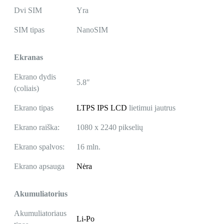
Dvi SIM
Yra
SIM tipas
NanoSIM
Ekranas
Ekrano dydis
5.8″
(coliais)
Ekrano tipas
LTPS IPS LCD
lietimui jautrus
Ekrano raiška:
1080 x 2240 pikselių
Ekrano spalvos:
16 mln.
Ekrano apsauga
Nėra
Akumuliatorius
Akumuliatoriaus
Li-Po