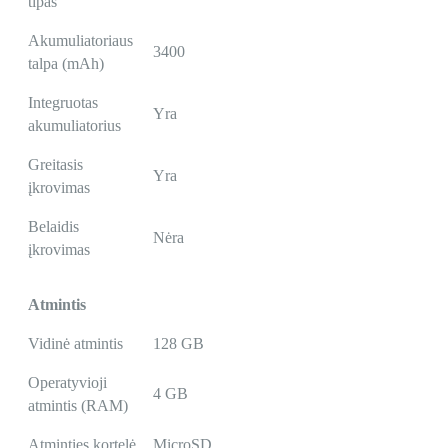
tipas
Akumuliatoriaus
3400
talpa (mAh)
Integruotas
Yra
akumuliatorius
Greitasis
Yra
įkrovimas
Belaidis
Nėra
įkrovimas
Atmintis
Vidinė atmintis
128 GB
Operatyvioji
4 GB
atmintis (RAM)
Atminties kortelė
MicroSD