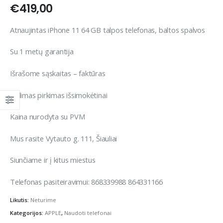
€
419,00
Atnaujintas iPhone 11 64 GB talpos telefonas, baltos spalvos
Su 1 metų garantija
Išrašome sąskaitas – faktūras
Galimas pirkimas išsimokėtinai
Kaina nurodyta su PVM
Mus rasite Vytauto g. 111, Šiauliai
Siunčiame ir į kitus miestus
Telefonas pasiteiravimui: 868339988 864331166
Likutis:
Neturime
Kategorijos:
APPLE
,
Naudoti telefonai