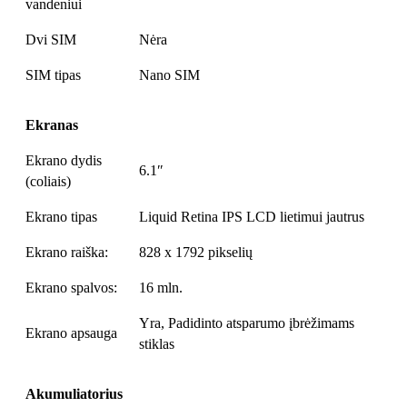
vandeniui
Dvi SIM
Nėra
SIM tipas
Nano SIM
Ekranas
Ekrano dydis
6.1″
(coliais)
Ekrano tipas
Liquid Retina IPS LCD lietimui jautrus
Ekrano raiška:
828 x 1792 pikselių
Ekrano spalvos:
16 mln.
Yra, Padidinto atsparumo įbrėžimams
Ekrano apsauga
stiklas
Akumuliatorius