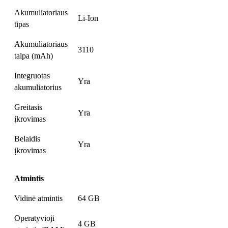
Akumuliatoriaus
Li-Ion
tipas
Akumuliatoriaus
3110
talpa (mAh)
Integruotas
Yra
akumuliatorius
Greitasis
Yra
įkrovimas
Belaidis
Yra
įkrovimas
Atmintis
Vidinė atmintis
64 GB
Operatyvioji
4 GB