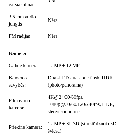
Yra
garsiakalbiai
3.5 mm audio
Nėra
jungtis
FM radijas
Nėra
Kamera
Galinė kamera:
12 MP + 12 MP
Kameros
Dual-LED dual-tone flash, HDR
savybės:
(photo/panorama)
4K@24/30/60fps,
Filmavimo
1080p@30/60/120/240fps, HDR,
kamera:
stereo sound rec.
12 MP + SL 3D (struktūrizuota 3D
Priekinė kamera:
šviesa)