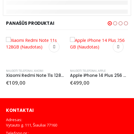
PANAŠŪS PRODUKTAI
NAUDOTI TELEFONAI
,
XIAOMI
NAUDOTI TELEFONAI
,
APPLE
Xiaomi Redmi Note 11s 128GB (Naudotas)
Apple iPhone 14 Plus 256 GB (Naudotas)
€
109,00
€
499,00
KONTAKTAI
Adresas:
Vytauto g. 111, Šiauliai 77160
Telefono nr.: