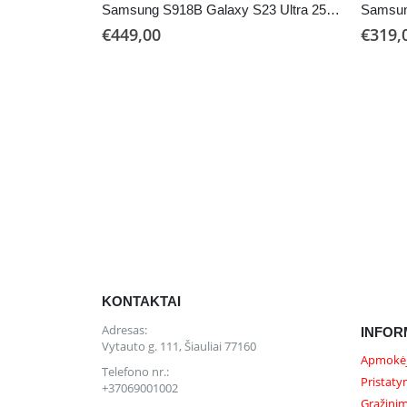
Samsung S918B Galaxy S23 Ultra 256 GB (Naudotas)
€
449,00
€
319,
KONTAKTAI
Adresas:
INFOR
Vytauto g. 111, Šiauliai 77160
Apmokėj
Telefono nr.:
Pristaty
+37069001002
Grąžinim