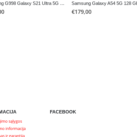
Samsung G998 Galaxy S21 Ultra 5G 256 GB (naudotas)
00
€
179,00
MACIJA
FACEBOOK
imo sąlygos
mo informacija
as ir garantija