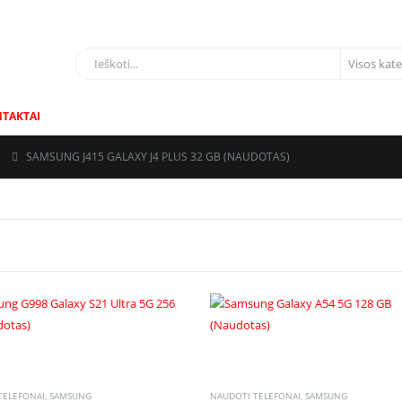
LIAI
TAKTAI
G
SAMSUNG J415 GALAXY J4 PLUS 32 GB (NAUDOTAS)
TELEFONAI
,
SAMSUNG
NAUDOTI TELEFONAI
,
SAMSUNG