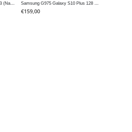
Samsung Galaxy A54 5G 128 GB (Naudotas)
Samsung G975 Galaxy S10 Plus 128 GB (naudotas)
€
159,00
NAUDOTI TELEFON
Xiaomi 14 5G
€
399,00