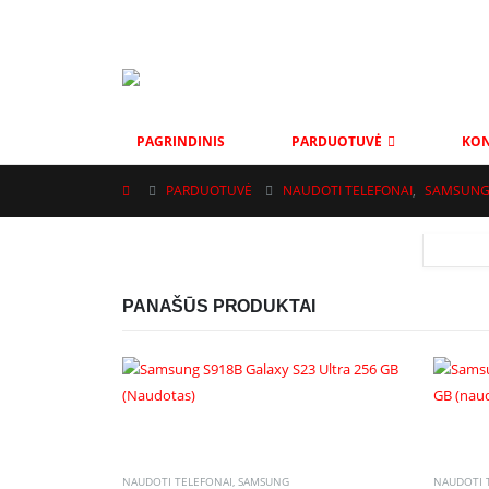
MOBAS@INBOX.LT
+37069001002
VYTAUTO G. 111, ŠIAU
PAGRINDINIS
PARDUOTUVĖ
KON
PARDUOTUVĖ
NAUDOTI TELEFONAI
,
SAMSUN
PANAŠŪS PRODUKTAI
NAUDOTI TELEFONAI
,
SAMSUNG
NAUDOTI 