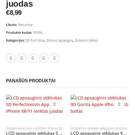
juodas
€
8,99
Likutis:
Neturime
Produkto kodas:
55556
Kategorijos:
5D Full Glue
,
Ekrano apsaugos
,
Grūdinti stiklai
PANAŠŪS PRODUKTAI
EKRANO APSAUGOS
,
GRŪDINTI STIKLAI
,
PERFECTIONISTS
9D GORILLA
,
EKRANO APSAUGOS
,
GRŪDINTI STIKLAI
LCD apsauginis stikliukas 5D Perfectionists Apple iPhone XR/11 lenktas juodas
LCD apsauginis stikliukas 9D Gorilla Apple iPhone 6/6S baltas