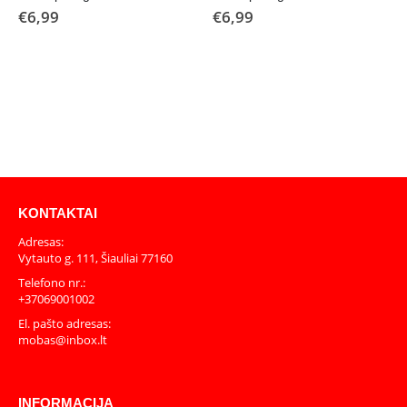
€
6,99
€
6,99
KONTAKTAI
Adresas:
Vytauto g. 111, Šiauliai 77160
Telefono nr.:
+37069001002
El. pašto adresas:
mobas@inbox.lt
INFORMACIJA