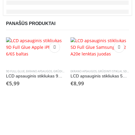
PANAŠŪS PRODUKTAI
9D FULL GLUE
,
EKRANO APSAUGOS
,
GRŪDINTI STIKLAI
EKRANO APSAUGOS
,
GRŪDINTI STIKLAI
,
5D FULL GLUE
LCD apsauginis stikliukas 9D Full Glue Apple iPhone 6/6S baltas
LCD apsauginis stikliukas 5D Full Glue Samsung A202 A20e lenktas juodas
€
5,99
€
8,99