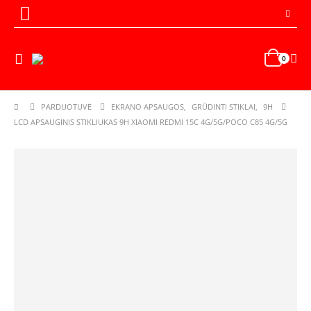
0
PARDUOTUVĖ
EKRANO APSAUGOS
,
GRŪDINTI STIKLAI
,
9H
LCD APSAUGINIS STIKLIUKAS 9H XIAOMI REDMI 15C 4G/5G/POCO C85 4G/5G