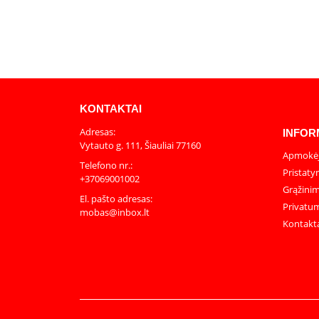
KONTAKTAI
Adresas:
INFOR
Vytauto g. 111, Šiauliai 77160
Apmokėj
Telefono nr.:
Pristaty
+37069001002
Grąžinim
El. pašto adresas:
Privatum
mobas@inbox.lt
Kontakt