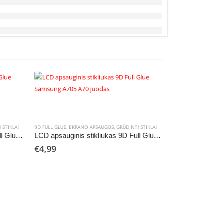
 STIKLAI
9D FULL GLUE
,
EKRANO APSAUGOS
,
GRŪDINTI STIKLAI
LCD apsauginis stikliukas 5D Full Glue Apple iPhone XR/11 juodas
LCD apsauginis stikliukas 9D Full Glue Samsung A705 A70 juodas
€
4,99
5D FULL GLUE
,
EKR