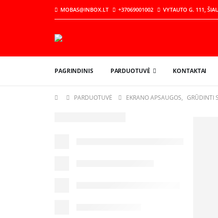
MOBAS@INBOX.LT
+37069001002
VYTAUTO G. 111, ŠIAU
PAGRINDINIS
PARDUOTUVĖ
KONTAKTAI
PARDUOTUVĖ
EKRANO APSAUGOS
,
GRŪDINTI S