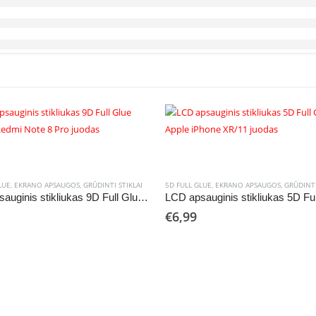
LUE
,
EKRANO APSAUGOS
,
GRŪDINTI STIKLAI
5D FULL GLUE
,
EKRANO APSAUGOS
,
GRŪDINTI
LCD apsauginis stikliukas 9D Full Glue Xiaomi Redmi Note 8 Pro juodas
€
6,99