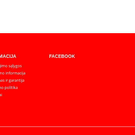
MACIJA
FACEBOOK
imo sąlygos
mo informacija
as ir garantija
o politika
ai