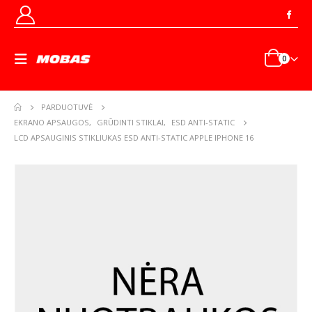
0
PARDUOTUVĖ
EKRANO APSAUGOS
,
GRŪDINTI STIKLAI
,
ESD ANTI-STATIC
LCD APSAUGINIS STIKLIUKAS ESD ANTI-STATIC APPLE IPHONE 16