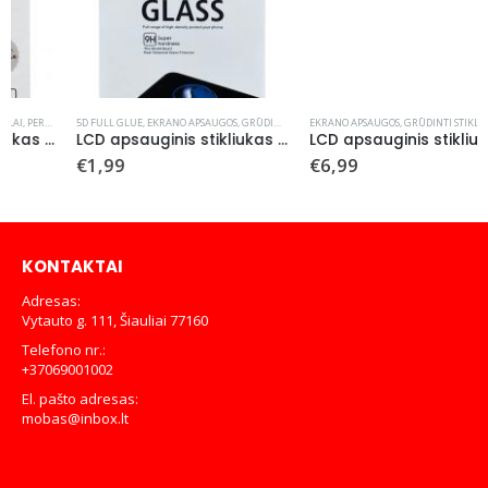
5D FULL GLUE
,
EKRANO APSAUGOS
,
GRŪDINTI STIKLAI
EKRANO APSAUGOS
,
GRŪDINTI STIKLAI
,
9D FULL GLUE
LCD apsauginis stikliukas 5D Full Glue Apple iPhone 6/6S juodas
LCD apsauginis stikliukas 9D Full Glue Huawei P30 Lite juodas
€
1,99
€
6,99
KONTAKTAI
Adresas:
Vytauto g. 111, Šiauliai 77160
Telefono nr.:
+37069001002
El. pašto adresas:
mobas@inbox.lt