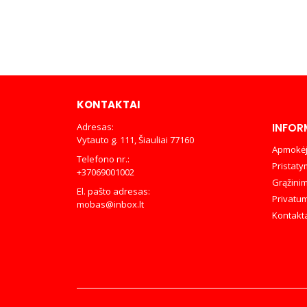
KONTAKTAI
Adresas:
INFOR
Vytauto g. 111, Šiauliai 77160
Apmokėj
Telefono nr.:
Pristaty
+37069001002
Grąžinim
El. pašto adresas:
Privatum
mobas@inbox.lt
Kontakt