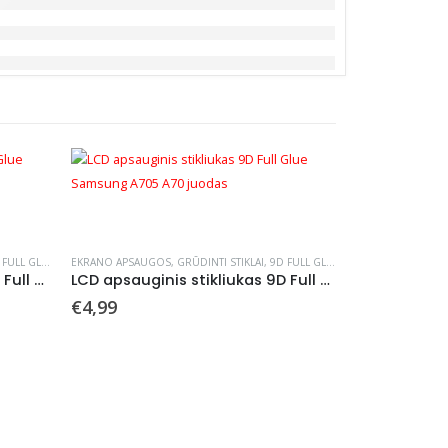
FULL GLUE
EKRANO APSAUGOS
,
GRŪDINTI STIKLAI
,
9D FULL GLUE
LCD apsauginis stikliukas 5D Full Glue Apple iPhone 6/6S juodas
LCD apsauginis stikliukas 9D Full Glue Samsung A705 A70 juodas
€
4,99
5D FULL GLUE
,
EK