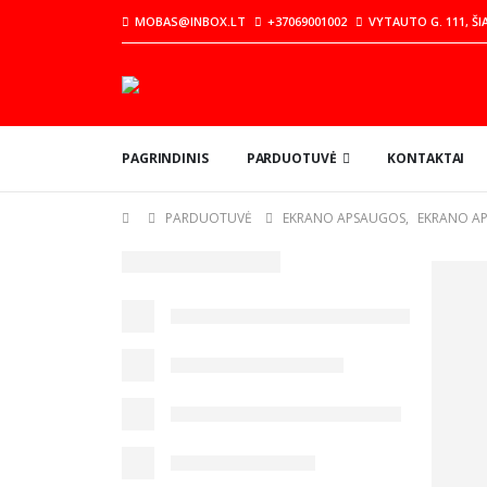
MOBAS@INBOX.LT
+37069001002
VYTAUTO G. 111, ŠI
PAGRINDINIS
PARDUOTUVĖ
KONTAKTAI
PARDUOTUVĖ
EKRANO APSAUGOS
,
EKRANO A