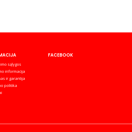
MACIJA
FACEBOOK
imo sąlygos
mo informacija
as ir garantija
o politika
ai