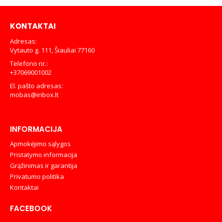
€139,00.
€119,00.
KONTAKTAI
Adresas:
Vytauto g. 111, Šiauliai 77160
Telefono nr.:
+37069001002
El. pašto adresas:
mobas@inbox.lt
INFORMACIJA
Apmokėjimo sąlygos
Pristatymo informacija
Grąžinimas ir garantija
Privatumo politika
Kontaktai
FACEBOOK