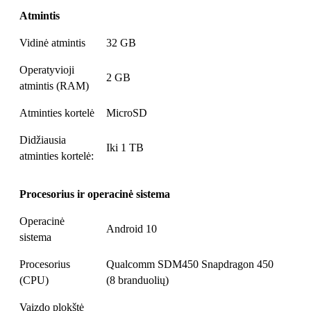
Atmintis
Vidinė atmintis
32 GB
Operatyvioji
2 GB
atmintis (RAM)
Atminties kortelė
MicroSD
Didžiausia
Iki 1 TB
atminties kortelė:
Procesorius ir operacinė sistema
Operacinė
Android 10
sistema
Procesorius
Qualcomm SDM450 Snapdragon 450
(CPU)
(8 branduolių)
Vaizdo plokštė