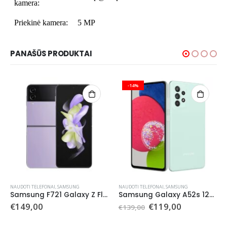
kamera:
Priekinė kamera:
5 MP
PANAŠŪS PRODUKTAI
-14%
NAUDOTI TELEFONAI
,
SAMSUNG
NAUDOTI TELEFONAI
,
SAMSUNG
Samsung F721 Galaxy Z Flip 4 512 GB (naudotas)
Samsung Galaxy A52s 128 GB (naudotas)
Original
Current
€
149,00
€
119,00
€
139,00
price
price
was:
is: