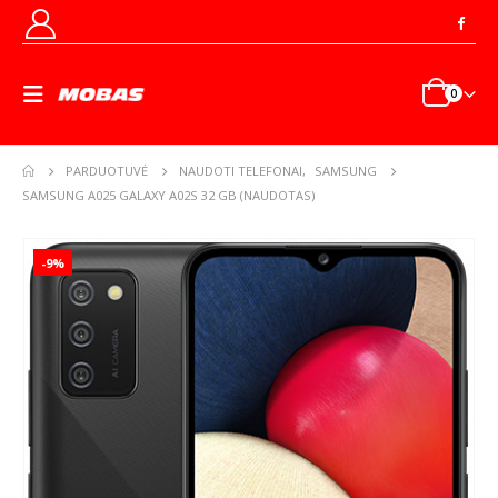
0
PARDUOTUVĖ
NAUDOTI TELEFONAI
,
SAMSUNG
SAMSUNG A025 GALAXY A02S 32 GB (NAUDOTAS)
-9%