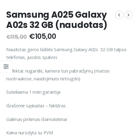
Samsung A025 Galaxy
A02s 32 GB (naudotas)
Original
Current
€
105,00
€
115,00
price
price
was:
is:
Naudotas geros būklės Samsung Galaxy A02s 32 GB talpos
€115,00.
€105,00.
telefonas, juodos spalvos
Defektai: nugarėlė, kamera turi pabraižymų (matosi
nuotraukose, naudojimuisi netrugdo)
Suteikiama 1 mėn garantija
Išrašome sąskaitas – faktūras
Galimas pirkimas išsimokėtinai
Kaina nurodyta su PVM