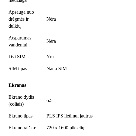
medžiaga
Apsauga nuo
drėgmės ir
Nėra
dulkių
Atsparumas
Nėra
vandeniui
Dvi SIM
Yra
SIM tipas
Nano SIM
Ekranas
Ekrano dydis
6.5″
(coliais)
Ekrano tipas
PLS IPS lietimui jautrus
Ekrano raiška:
720 x 1600 pikselių