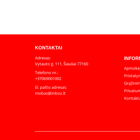
KONTAKTAI
Adresas:
INFOR
Vytauto g. 111, Šiauliai 77160
Apmokėj
Telefono nr.:
Pristaty
+37069001002
Grąžinim
El. pašto adresas:
Privatum
mobas@inbox.lt
Kontakt