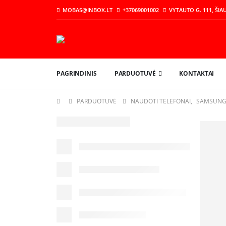
MOBAS@INBOX.LT
+37069001002
VYTAUTO G. 111, ŠIAU
PAGRINDINIS
PARDUOTUVĖ
KONTAKTAI
PARDUOTUVĖ
NAUDOTI TELEFONAI
,
SAMSUN