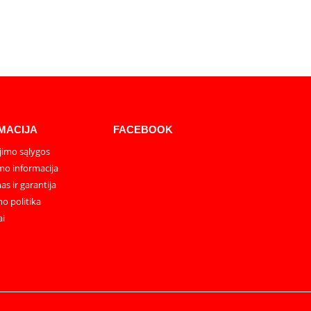
MACIJA
FACEBOOK
imo sąlygos
mo informacija
as ir garantija
o politika
ai