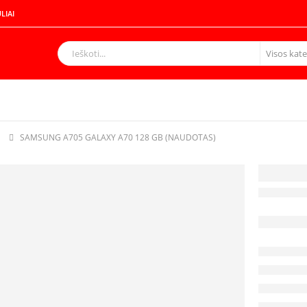
LIAI
G
SAMSUNG A705 GALAXY A70 128 GB (NAUDOTAS)