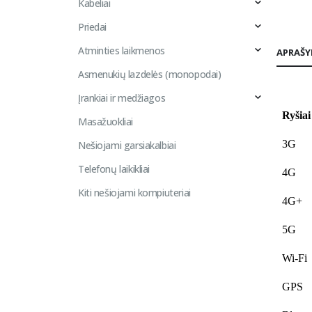
Kabeliai
Priedai
Atminties laikmenos
APRAŠ
Asmenukių lazdelės (monopodai)
Įrankiai ir medžiagos
Ryšia
Masažuokliai
3G
Nešiojami garsiakalbiai
Telefonų laikikliai
4G
Kiti nešiojami kompiuteriai
4G+
5G
Wi-Fi
GPS