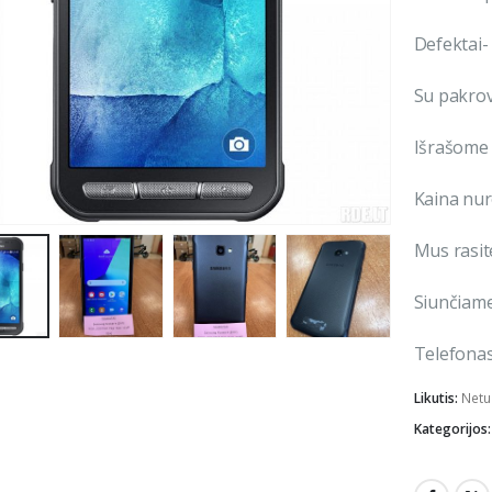
Defektai-
Su pakrov
Išrašome 
Kaina nu
Mus rasite
Siunčiame 
Telefonas
Likutis:
Netu
Kategorijos