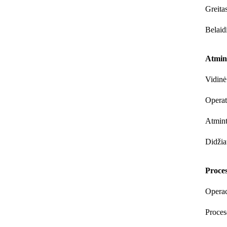
Greita
Belaid
Atmin
Vidinė
Operat
Atmint
Didžiau
Proces
Operac
Proces