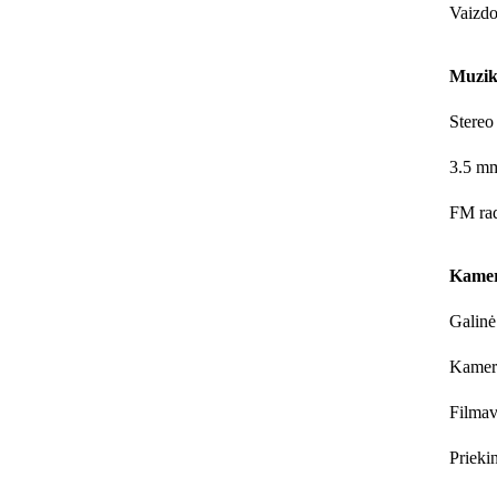
Vaizdo
Muzika
Stereo
3.5 mm
FM rad
Kame
Galinė
Kamer
Filma
Prieki