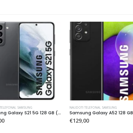
TELEFONAI
,
SAMSUNG
NAUDOTI TELEFONAI
,
SAMSUNG
Samsung Galaxy S21 5G 128 GB (naudotas)
00
€
129,00