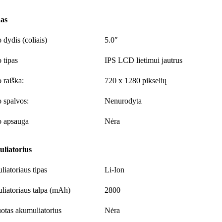
as
 dydis (coliais)
5.0″
 tipas
IPS LCD lietimui jautrus
 raiška:
720 x 1280 pikselių
 spalvos:
Nenurodyta
o apsauga
Nėra
liatorius
iatoriaus tipas
Li-Ion
iatoriaus talpa (mAh)
2800
uotas akumuliatorius
Nėra