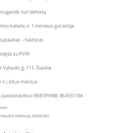
 nugarėlė turi defektą
imo kabeliu ir 1 mėnesio garantija
sąskaitas – faktūras
rodyta su PVM
 Vytauto g. 111, Šiauliai
ir į kitus miestus
 pasiteiravimui: 868339988; 864331166
rime
:
Naudoti telefonai
,
SAMSUNG