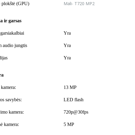
Mali- T720 MP2
 plokštė (GPU)
 ir garsas
 garsiakalbiai
Yra
 audio jungtis
Yra
ijas
Yra
ra
 kamera:
13 MP
os savybės:
LED flash
vimo kamera:
720p@30fps
nė kamera:
5 MP