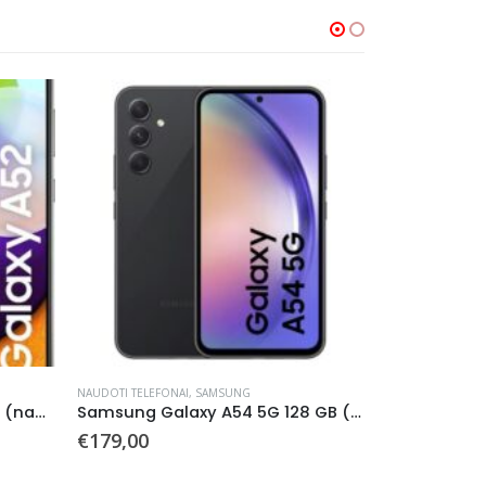
NAUDOTI TELEFONAI
,
SAMSUNG
NAUDOTI TELEFON
Samsung Galaxy A52 128 GB (naudotas)
Samsung Galaxy A54 5G 128 GB (Naudotas)
€
179,00
€
155,00