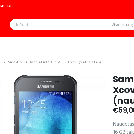
IAULIAI
Visos katego
SAMSUNG G390 GALAXY XCOVER 4 16 GB (NAUDOTAS)
Sam
Xcov
(na
€
59,0
Naudotas 
16 GB tal