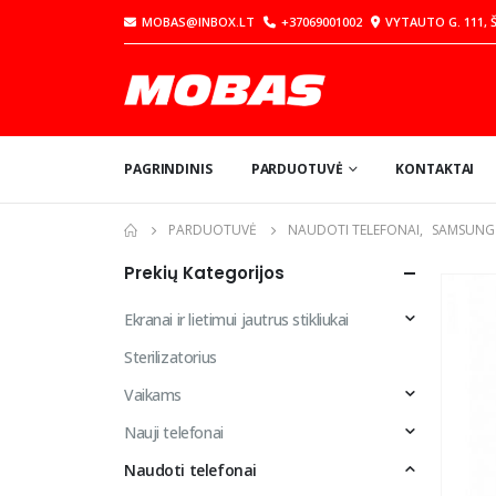
MOBAS@INBOX.LT
+37069001002
VYTAUTO G. 111, Š
PAGRINDINIS
PARDUOTUVĖ
KONTAKTAI
PARDUOTUVĖ
NAUDOTI TELEFONAI
,
SAMSUNG
Prekių Kategorijos
Ekranai ir lietimui jautrus stikliukai
Sterilizatorius
Vaikams
Nauji telefonai
Naudoti telefonai