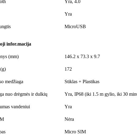
oth
Yra, 4.0
Yra
ngtis
MicroUSB
ji infor.macija
nys (mm)
146.2 x 73.3 x 9.7
 (g)
172
so medžiaga
Stiklas + Plastikas
a nuo drėgmės ir dulkių
Yra, IP68 (iki 1.5 m gylio, iki 30 min
umas vandeniui
Yra
IM
Nėra
pas
Micro SIM