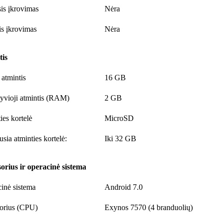
sis įkrovimas
Nėra
is įkrovimas
Nėra
tis
 atmintis
16 GB
yvioji atmintis (RAM)
2 GB
ies kortelė
MicroSD
sia atminties kortelė:
Iki 32 GB
orius ir operacinė sistema
inė sistema
Android 7.0
orius (CPU)
Exynos 7570 (4 branduolių)