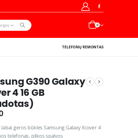
rijos
0
TELEFONŲ REMONTAS
sung G390 Galaxy
er 4 16 GB
udotas)
0
labai geros būklės Samsung Galaxy Xcover 4
pos telefonas, pilkos spalvos