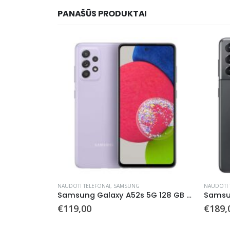
PANAŠŪS PRODUKTAI
NAUDOTI TELEFONAI
,
SAMSUNG
NAUDOTI 
Samsung A426 Galaxy A42 5G 128 GB (naudotas)
Samsung Galaxy A52s 5G 128 GB (naudotas)
€
119,00
€
189,