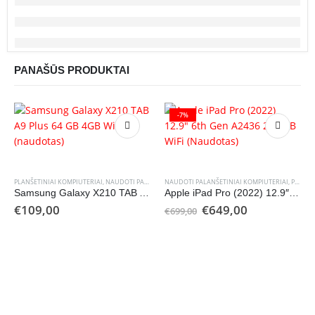
PANAŠŪS PRODUKTAI
-7%
PLANŠETINIAI KOMPIUTERIAI
,
NAUDOTI PALANŠETINIAI KOMPIUTERIAI
NAUDOTI PALANŠETINIAI KOMPIUTERIAI
,
PLANŠETINIAI KOMPIUTERIAI
Samsung Galaxy X210 TAB A9 Plus 64 GB 4GB Wi-Fi (naudotas)
Apple iPad Pro (2022) 12.9″ 6th Gen A2436 256 GB WiFi (Naudotas)
Original
Current
€
109,00
€
649,00
€
699,00
price
price
was:
is:
€699,00.
€649,00.