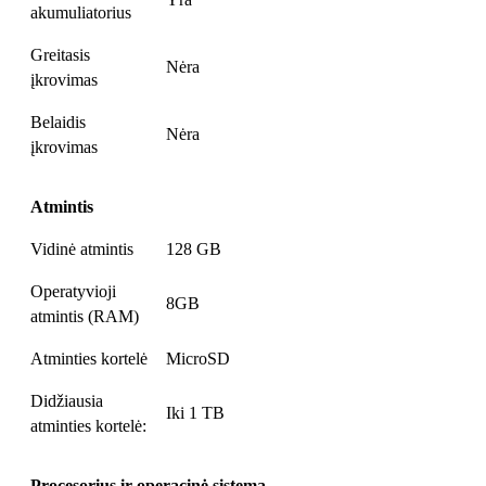
akumuliatorius
Greitasis
Nėra
įkrovimas
Belaidis
Nėra
įkrovimas
Atmintis
Vidinė atmintis
128 GB
Operatyvioji
8GB
atmintis (RAM)
Atminties kortelė
MicroSD
Didžiausia
Iki 1 TB
atminties kortelė:
Procesorius ir operacinė sistema