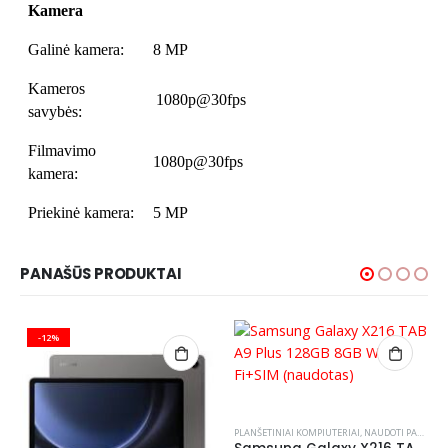
Kamera
Galinė kamera:
8 MP
Kameros
1080p@30fps
savybės:
Filmavimo
1080p@30fps
kamera:
Priekinė kamera:
5 MP
PANAŠŪS PRODUKTAI
-12%
PLANŠETINIAI KOMPIUTERIAI
,
NAUDOTI PALANŠETINIAI KOMPIUTERIAI