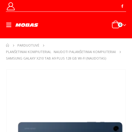
0
PARDUOTUVĖ
PLANŠETINIAI KOMPIUTERIAI
,
NAUDOTI PALANŠETINIAI KOMPIUTERIAI
SAMSUNG GALAXY X210 TAB A9 PLUS 128 GB WI-FI (NAUDOTAS)