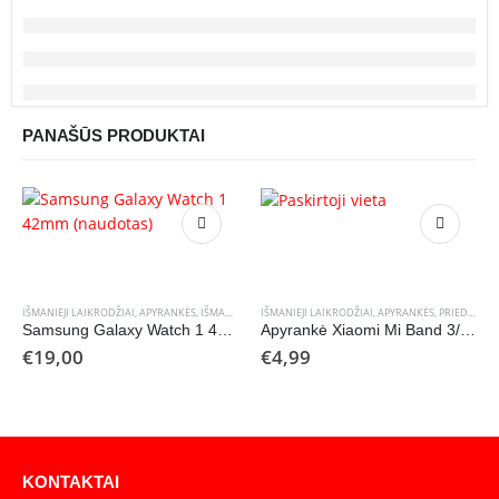
PANAŠŪS PRODUKTAI
IŠMANIEJI LAIKRODŽIAI, APYRANKĖS
,
IŠMANIEJI LAIKRODŽIAI, APYRANKĖS
IŠMANIEJI LAIKRODŽIAI, APYRANKĖS
,
IŠMANIEJI LAIKRODŽIAI
,
PRIEDAI
Samsung Galaxy Watch 1 42mm (naudotas)
Apyrankė Xiaomi Mi Band 3/4 raudona
€
19,00
€
4,99
KONTAKTAI