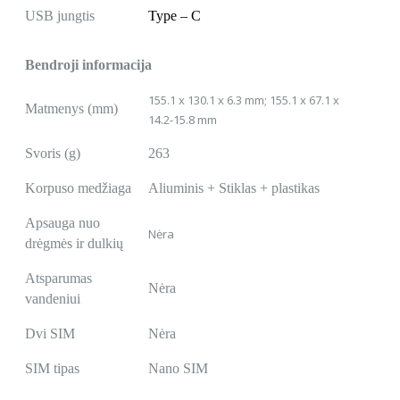
USB jungtis
Type – C
Bendroji informacija
155.1 x 130.1 x 6.3 mm; 155.1 x 67.1 x
Matmenys (mm)
14.2-15.8 mm
Svoris (g)
263
Korpuso medžiaga
Aliuminis + Stiklas + plastikas
Apsauga nuo
Nėra
drėgmės ir dulkių
Atsparumas
Nėra
vandeniui
Dvi SIM
Nėra
SIM tipas
Nano SIM