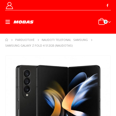
0
PARDUOTUVĖ
NAUDOTI TELEFONAI
,
SAMSUNG
SAMSUNG GALAXY Z FOLD 4 512GB (NAUDOTAS)