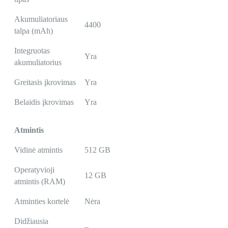
Akumuliatoriaus
4400
talpa (mAh)
Integruotas
Yra
akumuliatorius
Greitasis įkrovimas
Yra
Belaidis įkrovimas
Yra
Atmintis
Vidinė atmintis
512 GB
Operatyvioji
12 GB
atmintis (RAM)
Atminties kortelė
Nėra
Didžiausia
–