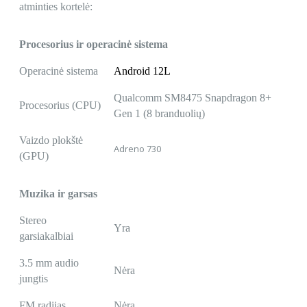
atminties kortelė:
Procesorius ir operacinė sistema
Operacinė sistema
Android 12L
Qualcomm SM8475 Snapdragon 8+
Procesorius (CPU)
Gen 1 (8 branduolių)
Vaizdo plokštė
Adreno 730
(GPU)
Muzika ir garsas
Stereo
Yra
garsiakalbiai
3.5 mm audio
Nėra
jungtis
FM radijas
Nėra