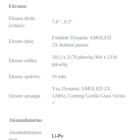
Ekranas
Ekrano dydis
7.6″ ; 6.3”
(coliais)
Foldable Dynamic AMOLED
Ekrano tipas
2X lietimui jautrus
1812 x 2176 pikselių 904 x 2316
Ekrano raiška:
pikselių
Ekrano spalvos:
16 mln.
Yra, Dynamic AMOLED 2X,
Ekrano apsauga
120Hz, Corning Gorilla Glass Victus
+
Akumuliatorius
Akumuliatoriaus
Li-Po
tipas