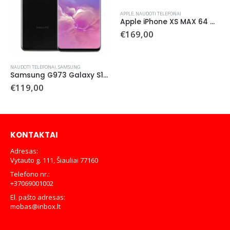
APPLE
,
NAUDOTI TELEFONAI
Apple iPhone XS MAX 64 GB (naudotas)
€
169,00
NAUDOTI TELEFONAI
,
SAMSUNG
Samsung G973 Galaxy S10 128GB (naudotas)
€
119,00
KONTAKTAI
Adresas:
Vytauto g. 111, Šiauliai 77160
Telefono nr.:
+37069001002
El. pašto adresas:
mobas@inbox.lt