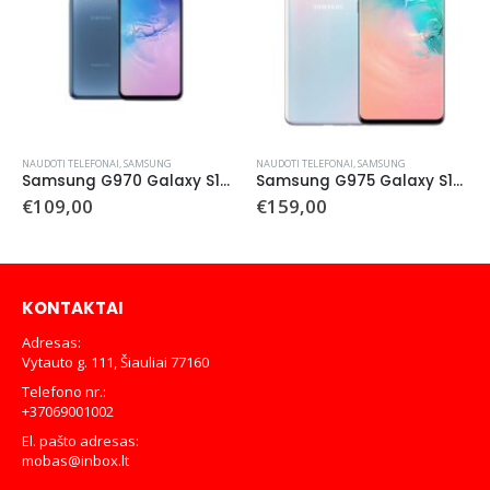
NAUDOTI TELEFONAI
,
SAMSUNG
NAUDOTI TELEFONAI
,
SAMSUNG
Samsung G970 Galaxy S10e 128 GB (naudotas)
Samsung G975 Galaxy S10 Plus 128 GB (naudotas)
€
109,00
€
159,00
KONTAKTAI
Adresas:
Vytauto g. 111, Šiauliai 77160
Telefono nr.:
+37069001002
El. pašto adresas:
mobas@inbox.lt