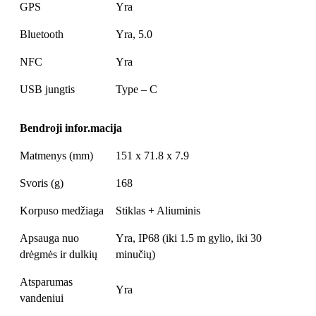
GPS
Yra
Bluetooth
Yra, 5.0
NFC
Yra
USB jungtis
Type – C
Bendroji infor.macija
Matmenys (mm)
151 x 71.8 x 7.9
Svoris (g)
168
Korpuso medžiaga
Stiklas + Aliuminis
Apsauga nuo
Yra, IP68 (iki 1.5 m gylio, iki 30
drėgmės ir dulkių
minučių)
Atsparumas
Yra
vandeniui