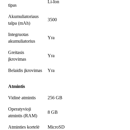
Li-Ion
tipas
Akumuliatoriaus
3500
talpa (mAh)
Integruotas
Yra
akumuliatorius
Greitasis
Yra
įkrovimas
Belaidis įkrovimas
Yra
Atmintis
Vidinė atmintis
256 GB
Operatyvioji
8 GB
atmintis (RAM)
Atminties kortelė
MicroSD