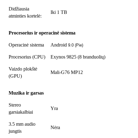
Didžiausia
Iki 1 TB
atminties kortelė:
Procesorius ir operacinė sistema
Operacinė sistema
Android
9.0 (Pie)
Procesorius (CPU)
Exynos 9825 (8 branduolių)
Vaizdo plokštė
Mali-G76 MP12
(GPU)
Muzika ir garsas
Stereo
Yra
garsiakalbiai
3.5 mm audio
Nėra
jungtis