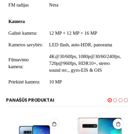
FM radijas
Nėra
Kamera
Galinė kamera:
12 MP + 12 MP + 16 MP
Kameros savybės:
LED flash, auto-HDR, panorama
4K@30/60fps, 1080p@30/60/240fps,
Filmavimo
720p@960fps, HDR10+, stereo
kamera:
sound rec., gyro-EIS & OIS
Priekinė kamera:
10 MP
PANAŠŪS PRODUKTAI