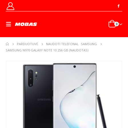
0
PARDUOTUVĖ
NAUDOTI TELEFONAI
,
SAMSUNG
SAMSUNG N970 GALAXY NOTE 10 256 GB (NAUDOTAS)