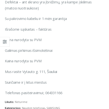
Defektai – ant ekrano yra įbrėžimų, yra kampe įskilimas
(matosi nuotraukose)
Su pakrovimo kabeliu ir 1 mėn garantija
Išrašome sąskaitas – faktūras
Kaina nurodyta su PVM
Galimas pirkimas išsimokėtinai
Kaina nurodyta su PVM
Mus rasite Vytauto g. 111, Šiauliai
Siunčiame ir į kitus miestus
Telefonas pasiteiravimui:; 064331166
Likutis:
Neturime
Kategorijos:
Naudoti telefonai
,
SAMSUNG