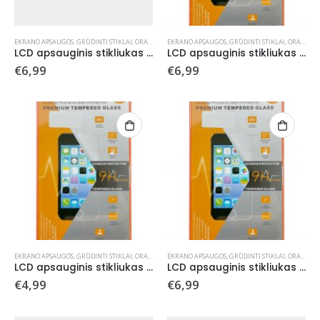
EKRANO APSAUGOS
,
GRŪDINTI STIKLAI
,
ORANGE
EKRANO APSAUGOS
,
GRŪDINTI STIKLAI
,
ORANGE
LCD apsauginis stikliukas Orange Apple iPhone 15/15 Pro
LCD apsauginis stikliukas Orange Apple iPhone 7/8/SE 2020/SE 2022
€
6,99
€
6,99
EKRANO APSAUGOS
,
GRŪDINTI STIKLAI
,
ORANGE
EKRANO APSAUGOS
,
GRŪDINTI STIKLAI
,
ORANGE
LCD apsauginis stikliukas Orange Apple iPhone Air
LCD apsauginis stikliukas Orange Samsung A135 A13 4G/A136 A13 5G/A047 A04s
€
4,99
€
6,99