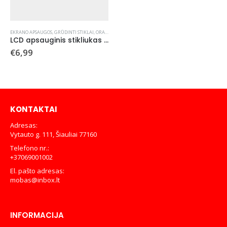
EKRANO APSAUGOS
,
GRŪDINTI STIKLAI
,
ORANGE
LCD apsauginis stikliukas Orange Samsung S947 S26 Plus
€
6,99
KONTAKTAI
Adresas:
Vytauto g. 111, Šiauliai 77160
Telefono nr.:
+37069001002
El. pašto adresas:
mobas@inbox.lt
INFORMACIJA