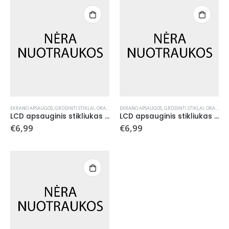
EKRANO APSAUGOS
,
GRŪDINTI STIKLAI
,
ORANGE
EKRANO APSAUGOS
,
GRŪDINTI STIKLAI
,
ORANGE
LCD apsauginis stikliukas Orange Samsung A536 A53 5G
LCD apsauginis stikliukas Orange Samsung S942 S26
€
6,99
€
6,99