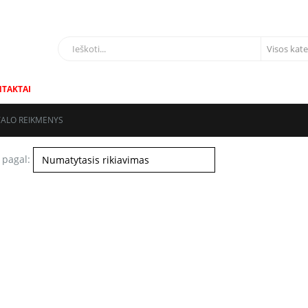
LIAI
TAKTAI
STALO REIKMENYS
 pagal: