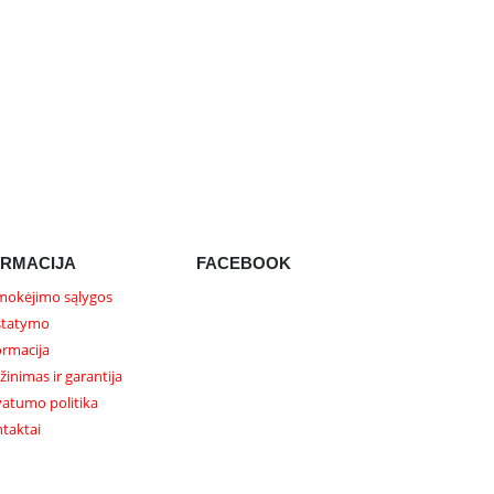
ORMACIJA
FACEBOOK
okėjimo sąlygos
statymo
ormacija
žinimas ir garantija
vatumo politika
taktai