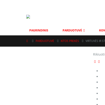
MOBAS@INBOX.LT
+37069001002
VYTAUTO G. 111, ŠIAU
PAGRINDINIS
PARDUOTUVĖ
KON
PARDUOTUVĖ
KITOS PREKĖS
VIRTUVĖS IR 
Rikiuoti