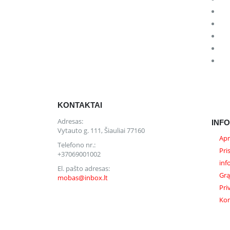
KONTAKTAI
Adresas:
INF
Vytauto g. 111, Šiauliai 77160
Apm
Telefono nr.:
Pri
+37069001002
inf
El. pašto adresas:
Grą
mobas@inbox.lt
Pri
Kon