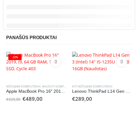
PANAŠŪS PRODUKTAI
-22%
NEŠIOJAMI KOMPIUTERIAI
,
NAUDOTI KOMPIUTERIAI
KITI NEŠIOJAMI KOMPIUTERIAI
Apple MacBook Pro 16″ 2019, i9, 64 GB RAM, 1TB SSD, Cycle 403
Lenovo ThinkPad L14 Gen 3 (Intel) 14” I5-1235U 256GB 16GB (Naudotas)
Original
Current
€
489,00
€
289,00
€
629,00
price
price
was:
is:
€629,00.
€489,00.