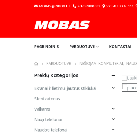
MOBAS@INBOX.LT
+37069001002
VYTAUTO G. 111, Š
PAGRINDINIS
PARDUOTUVĖ
KONTAKTAI
PARDUOTUVĖ
NEŠIOJAMI KOMPIUTERIAI
,
NAUDO
Prekių Kategorijos
Ekranai ir lietimui jautrus stikliukai
Sterilizatorius
Vaikams
Nauji telefonai
Naudoti telefonai