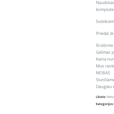
Naudotas
kompiuter
Suteikiam
Priedai: Į
Išrašome 
Galimas p
Kaina nu
Mus rasite
MOBAS
Siunčiame 
Daugiau i
Likutis:
Netu
Kategorijos