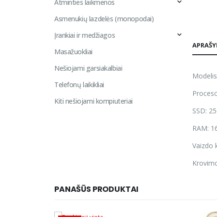
Atminties laikmenos
Asmenukių lazdelės (monopodai)
Įrankiai ir medžiagos
APRAŠ
Masažuokliai
Nešiojami garsiakalbiai
Modelis
Telefonų laikikliai
Proceso
Kiti nešiojami kompiuteriai
SSD: 2
RAM: 1
Vaizdo 
Krovimo 
PANAŠŪS PRODUKTAI