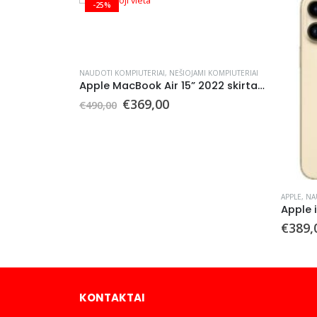
-25%
NAUDOTI KOMPIUTERIAI
,
NEŠIOJAMI KOMPIUTERIAI
Apple MacBook Air 15” 2022 skirtas naudoti dalims (Naudotas)
Original
Current
€
369,00
€
490,00
price
price
was:
is:
€490,00.
€369,00.
APPLE
,
NA
Lenovo ThinkPad L14 Gen 3 (Intel) 14” I5-1235U 256GB 16GB (Naudotas)
€
389,
KONTAKTAI