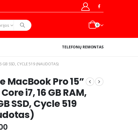
rijos
0
TELEFONŲ REMONTAS
6 GB SSD, CYCLE 519 (NAUDOTAS)
e MacBook Pro 15”
 Core i7, 16 GB RAM,
GB SSD, Cycle 519
udotas)
00