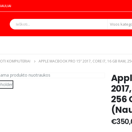
IAULIAI
Visos katego
TI KOMPIUTERIAI
APPLE MACBOOK PRO 15” 2017, CORE I7, 16 GB RAM, 25
Appl
2017,
256 
(Na
€
350,