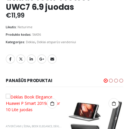
UWC7 6.9 juodas
€
11,99
Likutis:
Neturime
Produkto kodas:
56436
Kategorijos:
Dėklai
,
Dėklai atsparūs vandeniui
PANAŠŪS PRODUKTAI
ATVERČIAMI Į ŠONĄ
,
BOOK ELEGANCE
,
DĖKLAI