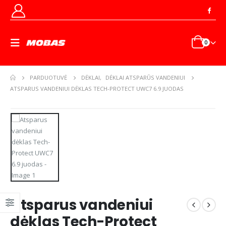
0
PARDUOTUVĖ
DĖKLAI
,
DĖKLAI ATSPARŪS VANDENIUI
ATSPARUS VANDENIUI DĖKLAS TECH-PROTECT UWC7 6.9 JUODAS
Atsparus vandeniui
dėklas Tech-Protect