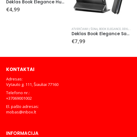
Dėklas Book Elegance Huawei P Smart 2019/Honor 10 Lite juodas
€
4,99
ATVERČIAMI Į ŠONĄ
,
BOOK ELEGANCE
,
DĖKLAI
Dėklas Book Elegance Samsung A600 A6 2018 juodas
€
7,99
KONTAKTAI
Adresas:
Vytauto g. 111, Šiauliai 77160
Telefono nr.:
+37069001002
El. pašto adresas:
mobas@inbox.lt
INFORMACIJA