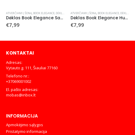
MI Į ŠONĄ
,
BOOK ELEGANCE
,
DĖKLAI
ATVERČIAMI Į ŠONĄ
,
BOOK ELEGANCE
,
DĖKLAI
DĖKLAI
,
ATVER
Dėklas Book Elegance Samsung A515 A51 juodas
Dėklas Book Elegance Huawei P20 juodas
9
€
7,99
€
7,99
KONTAKTAI
Adresas:
Vytauto g. 111, Šiauliai 77160
Telefono nr.:
+37069001002
El. pašto adresas:
mobas@inbox.lt
INFORMACIJA
Apmokėjimo sąlygos
Pristatymo informacija