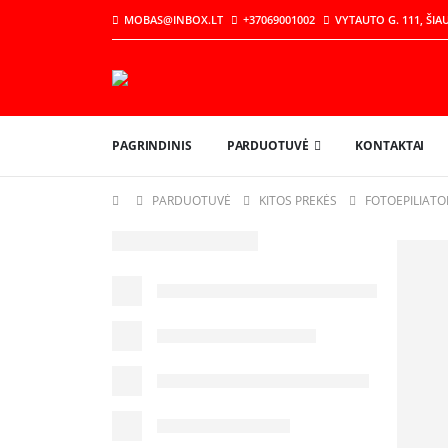
MOBAS@INBOX.LT
+37069001002
VYTAUTO G. 111, ŠIAU
PAGRINDINIS
PARDUOTUVĖ
KONTAKTAI
PARDUOTUVĖ
KITOS PREKĖS
FOTOEPILIATO