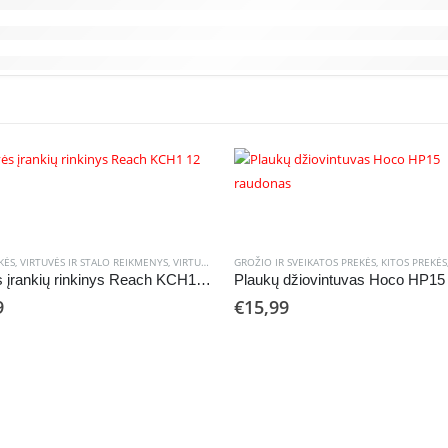
KĖS
,
VIRTUVĖS IR STALO REIKMENYS
,
VIRTUVĖS ĮRANKIAI
GROŽIO IR SVEIKATOS PREKĖS
,
KITOS PREKĖS
Virtuvės įrankių rinkinys Reach KCH1 12 vnt.
9
€
15,99