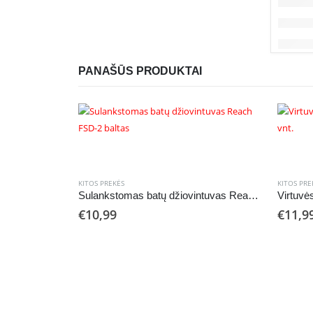
PANAŠŪS PRODUKTAI
KITOS PREKĖS
KITOS PRE
Sulankstomas batų džiovintuvas Reach FSD-2 baltas
€
10,99
€
11,9