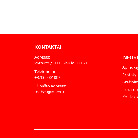
KONTAKTAI
Adresas:
INFOR
Vytauto g. 111, Šiauliai 77160
Apmokėj
Telefono nr.:
Pristaty
+37069001002
Grąžinim
El. pašto adresas:
Privatum
mobas@inbox.lt
Kontakt