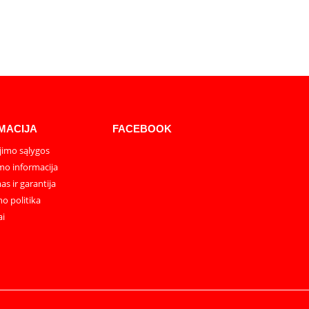
MACIJA
FACEBOOK
imo sąlygos
mo informacija
as ir garantija
o politika
ai