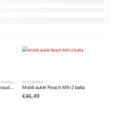
,
PLAUKŲ FORMAVIMO IR TIESINIMO PRIETAISAI
KITOS PREKĖS
Plaukų džiovintuvas Hoco HP15 raudonas
Mobili auklė Reach MN-2 balta
€
46,49
KITOS PREKĖS