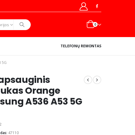
rijos
0
TELEFONŲ REMONTAS
3 5G
apsauginis
liukas Orange
sung A536 A53 5G
2
odas:
47110