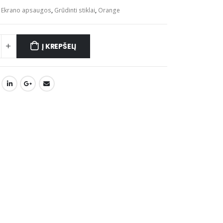
:
Ekrano apsaugos
,
Grūdinti stiklai
,
Orange
Į KREPŠELĮ