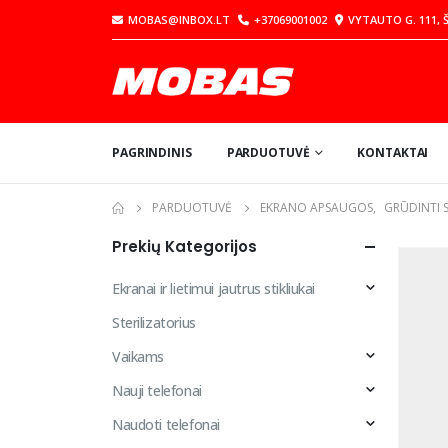
MOBAS@INBOX.LT
+37069001002
VYTAUTO G. 111, Š
PAGRINDINIS
PARDUOTUVĖ
KONTAKTAI
PARDUOTUVĖ
EKRANO APSAUGOS
,
GRŪDINTI S
Prekių Kategorijos
Ekranai ir lietimui jautrus stikliukai
Sterilizatorius
Vaikams
Nauji telefonai
Naudoti telefonai