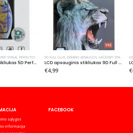
GLUE
,
EKRANO APSAUGOS
,
GRŪDINTI STIKLAI
5D FULL GLUE
,
EKRANO APSAUGOS
,
GRŪDINT
LCD apsauginis stikliukas 9D Full Glue Samsung A705 A70 juodas
€
6,99
MACIJA
FACEBOOK
imo sąlygos
mo informacija