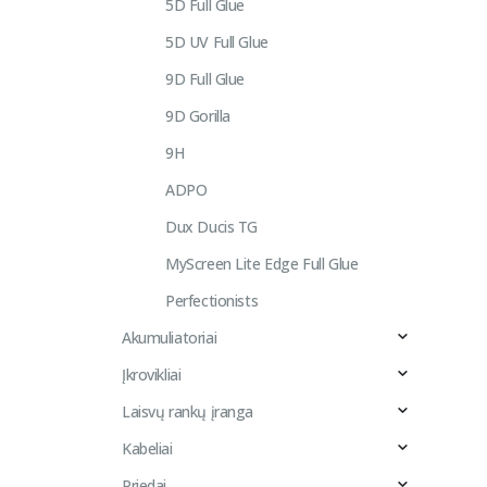
5D Full Glue
5D UV Full Glue
9D Full Glue
9D Gorilla
9H
ADPO
Dux Ducis TG
MyScreen Lite Edge Full Glue
Perfectionists
Akumuliatoriai
Įkrovikliai
Laisvų rankų įranga
Kabeliai
Priedai