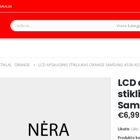
IAULIAI
Visos katego
TIKLAI
,
ORANGE
LCD APSAUGINIS STIKLIUKAS ORANGE SAMSUNG A536 A5
LCD 
stik
Sam
€
6,99
Likutis:
Liko 
Produkto k