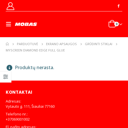
0
PARDUOTUVĖ
EKRANO APSAUGOS
GRŪDINTI STIKLAI
MYSCREEN DIAMOND EDGE FULL GLUE
Produktų nerasta.
KONTAKTAI
Adresas:
Vytauto g. 111, Šiauliai 77160
Telefono nr.:
+37069001002
El. pašto adresas: